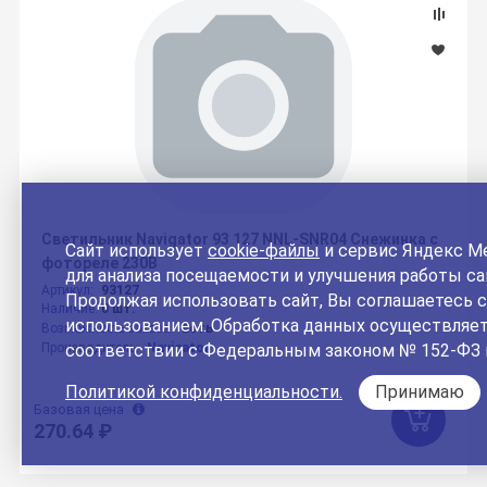
Светильник Navigator 93 127 NNL-SNR04 Снежинка с
Сайт использует
cookie-файлы
и сервис Яндекс М
фотореле 230В
для анализа посещаемости и улучшения работы са
Артикул:
93127
Продолжая использовать сайт, Вы соглашаетесь с
Наличие:
0 шт.
использованием. Обработка данных осуществляет
Возможность заказа:
Есть
Производитель:
Navigator
соответствии с Федеральным законом № 152-ФЗ 
Политикой конфиденциальности.
Принимаю
Базовая цена
270.64 ₽