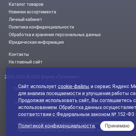
Каталог товаров
Новинки ассортимента
Личный кабинет
Политика конфиденциальности
Обработка и хранение персональных данных
Юридическая информация
Контакты
На главный сайт
2000-2026 © ООО фирма «Промсвет»
Сайт использует
cookie-файлы
и сервис Яндекс М
Представленная на нашем сайте информация о наличии, сроке
для анализа посещаемости и улучшения работы са
поставки, стоимости, характеристиках товара носит
Продолжая использовать сайт, Вы соглашаетесь с
ознакомительный характер и не является публичной офертой,
использованием. Обработка данных осуществляет
определенной пунктом 2 статьи 437 ГК РФ.
соответствии с Федеральным законом № 152-ФЗ 
С Субъектов персональных данных получены Согласия на
обработку Персональных Данных, разрешенных Субъектом
Политикой конфиденциальности.
Принимаю
Персональных Данных для распространения. Установлено