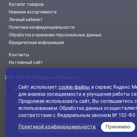
Каталог товаров
Новинки ассортимента
Личный кабинет
Политика конфиденциальности
Обработка и хранение персональных данных
Юридическая информация
Контакты
На главный сайт
2000-2026 © ООО фирма «Промсвет»
Сайт использует
cookie-файлы
и сервис Яндекс М
Представленная на нашем сайте информация о наличии, сроке
для анализа посещаемости и улучшения работы са
поставки, стоимости, характеристиках товара носит
Продолжая использовать сайт, Вы соглашаетесь с
ознакомительный характер и не является публичной офертой,
использованием. Обработка данных осуществляет
определенной пунктом 2 статьи 437 ГК РФ.
соответствии с Федеральным законом № 152-ФЗ 
С Субъектов персональных данных получены Согласия на
обработку Персональных Данных, разрешенных Субъектом
Политикой конфиденциальности.
Принимаю
Персональных Данных для распространения. Установлено