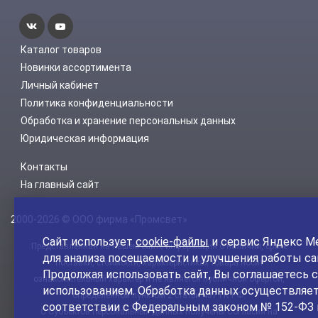
Каталог товаров
Новинки ассортимента
Личный кабинет
Политика конфиденциальности
Обработка и хранение персональных данных
Юридическая информация
Контакты
На главный сайт
2000-2026 © ООО фирма «Промсвет»
Сайт использует
cookie-файлы
и сервис Яндекс М
Представленная на нашем сайте информация о наличии, сроке
для анализа посещаемости и улучшения работы са
поставки, стоимости, характеристиках товара носит
Продолжая использовать сайт, Вы соглашаетесь с
ознакомительный характер и не является публичной офертой,
использованием. Обработка данных осуществляет
определенной пунктом 2 статьи 437 ГК РФ.
соответствии с Федеральным законом № 152-ФЗ 
С Субъектов персональных данных получены Согласия на