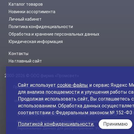
Каталог товаров
Новинки ассортимента
Личный кабинет
Политика конфиденциальности
Обработка и хранение персональных данных
Юридическая информация
Контакты
На главный сайт
2000-2026 © ООО фирма «Промсвет»
Сайт использует
cookie-файлы
и сервис Яндекс М
Представленная на нашем сайте информация о наличии, сроке
для анализа посещаемости и улучшения работы са
поставки, стоимости, характеристиках товара носит
Продолжая использовать сайт, Вы соглашаетесь с
ознакомительный характер и не является публичной офертой,
использованием. Обработка данных осуществляет
определенной пунктом 2 статьи 437 ГК РФ.
соответствии с Федеральным законом № 152-ФЗ 
С Субъектов персональных данных получены Согласия на
обработку Персональных Данных, разрешенных Субъектом
Политикой конфиденциальности.
Принимаю
Персональных Данных для распространения. Установлено