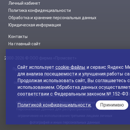
Личный кабинет
Политика конфиденциальности
Обработка и хранение персональных данных
Юридическая информация
Контакты
На главный сайт
2000-2026 © ООО фирма «Промсвет»
Сайт использует
cookie-файлы
и сервис Яндекс М
Представленная на нашем сайте информация о наличии, сроке
для анализа посещаемости и улучшения работы са
поставки, стоимости, характеристиках товара носит
Продолжая использовать сайт, Вы соглашаетесь с
ознакомительный характер и не является публичной офертой,
использованием. Обработка данных осуществляет
определенной пунктом 2 статьи 437 ГК РФ.
соответствии с Федеральным законом № 152-ФЗ 
С Субъектов персональных данных получены Согласия на
обработку Персональных Данных, разрешенных Субъектом
Политикой конфиденциальности.
Принимаю
Персональных Данных для распространения. Установлено
ограничение на использование третьими лицами личных
фотографий и иных персональных данных.