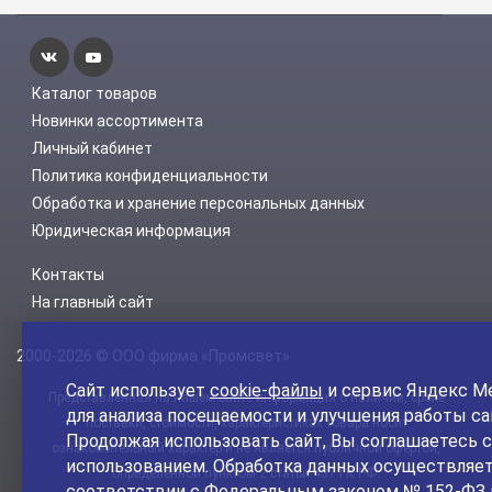
Каталог товаров
Новинки ассортимента
Личный кабинет
Политика конфиденциальности
Обработка и хранение персональных данных
Юридическая информация
Контакты
На главный сайт
2000-2026 © ООО фирма «Промсвет»
Сайт использует
cookie-файлы
и сервис Яндекс М
Представленная на нашем сайте информация о наличии, сроке
для анализа посещаемости и улучшения работы са
поставки, стоимости, характеристиках товара носит
Продолжая использовать сайт, Вы соглашаетесь с
ознакомительный характер и не является публичной офертой,
использованием. Обработка данных осуществляет
определенной пунктом 2 статьи 437 ГК РФ.
соответствии с Федеральным законом № 152-ФЗ 