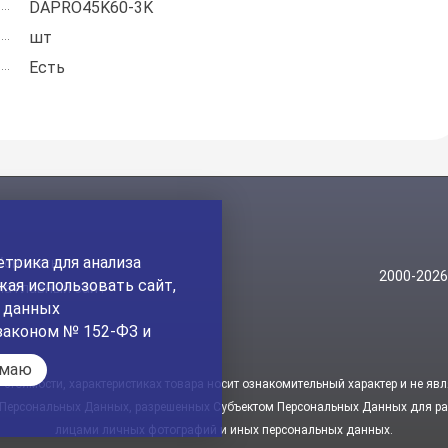
DAPRO45K60-3K
шт
Есть
трика для анализа
Контакты
2000-202
ая использовать сайт,
На главный сайт
а данных
законом № 152-ФЗ и
имаю
стоимости, характеристиках товара носит ознакомительный характер и не явл
 Персональных Данных, разрешенных Субъектом Персональных Данных для рас
лицами личных фотографий и иных персональных данных.