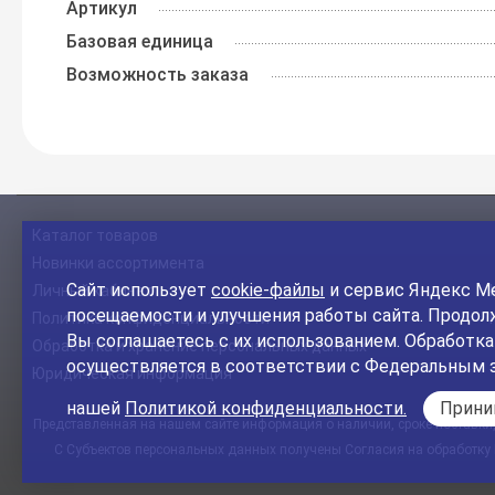
Артикул
Базовая единица
Возможность заказа
Каталог товаров
Новинки ассортимента
Сайт использует
cookie-файлы
и сервис Яндекс Ме
Личный кабинет
посещаемости и улучшения работы сайта. Продолж
Политика конфиденциальности
Вы соглашаетесь с их использованием. Обработк
Обработка и хранение персональных данных
осуществляется в соответствии с Федеральным 
Юридическая информация
нашей
Политикой конфиденциальности.
Прин
Представленная на нашем сайте информация о наличии, сроке поставки, 
С Субъектов персональных данных получены Согласия на обработку