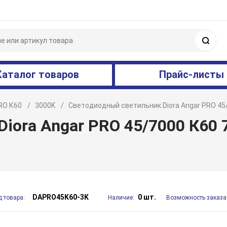
Поис
Каталог товаров
Прайс-листы
RO К60
3000K
Светодиодный светильник Diora Angar PRO 45/
iora Angar PRO 45/7000 К60 
DAPRO45K60-3K
0 шт.
д товара:
Наличие:
Возможность заказа