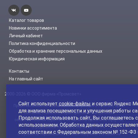
Каталог товаров
Новинки ассортимента
Личный кабинет
Политика конфиденциальности
Обработка и хранение персональных данных
Юридическая информация
Контакты
На главный сайт
2000-2026 © ООО фирма «Промсвет»
Сайт использует
cookie-файлы
и сервис Яндекс М
Представленная на нашем сайте информация о наличии, сроке
для анализа посещаемости и улучшения работы са
поставки, стоимости, характеристиках товара носит
Продолжая использовать сайт, Вы соглашаетесь с
ознакомительный характер и не является публичной офертой,
использованием. Обработка данных осуществляет
определенной пунктом 2 статьи 437 ГК РФ.
соответствии с Федеральным законом № 152-ФЗ 
С Субъектов персональных данных получены Согласия на