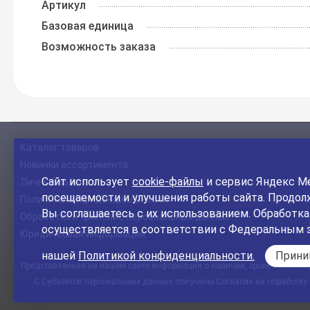
Артикул
Базовая единица
Возможность заказа
Каталог товаров
Новинки ассортимента
Сайт использует
cookie-файлы
и сервис Яндекс Ме
Личный кабинет
посещаемости и улучшения работы сайта. Продолж
Политика конфиденциальности
Вы соглашаетесь с их использованием. Обработк
Обработка и хранение персональных данных
осуществляется в соответствии с Федеральным 
Юридическая информация
нашей
Политикой конфиденциальности.
Прин
Представленная на нашем сайте информация о наличии, сроке поставки, 
С Субъектов персональных данных получены Согласия на обработку