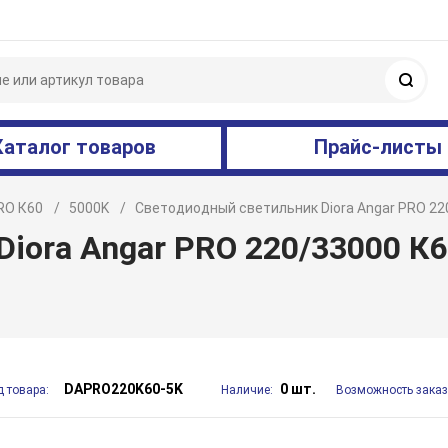
Поис
Каталог товаров
Прайс-листы
RO К60
5000K
Светодиодный светильник Diora Angar PRO 220
iora Angar PRO 220/33000 К
DAPRO220K60-5K
0 шт.
д товара:
Наличие:
Возможность заказ