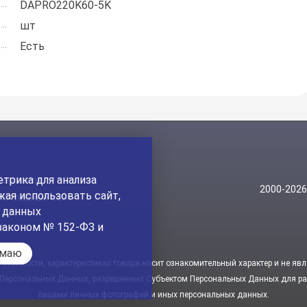
DAPRO220K60-5K
шт
Есть
трика для анализа
Контакты
2000-202
ая использовать сайт,
На главный сайт
а данных
законом № 152-ФЗ и
имаю
стоимости, характеристиках товара носит ознакомительный характер и не явл
 Персональных Данных, разрешенных Субъектом Персональных Данных для рас
лицами личных фотографий и иных персональных данных.