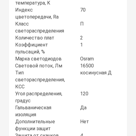
температура, K
Индекс
70
цветопередачи, Ra
Класс
П
светораспределения
Количество плат
2
Коэффициент
1
пульсаций, %
Марка светодиодов
Osram
Световой поток, Лм
16500
Тип
косинусная Д
светораспределения,
КСС
Угол распределения,
120
градус
Гальваническая
Да
изоляция
Дополнительные
Нет
функции защит
Защита от скачков
4