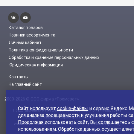
Каталог товаров
Новинки ассортимента
Личный кабинет
Политика конфиденциальности
Обработка и хранение персональных данных
Юридическая информация
Контакты
На главный сайт
2000-2026 © ООО фирма «Промсвет»
Сайт использует
cookie-файлы
и сервис Яндекс М
Представленная на нашем сайте информация о наличии, сроке
для анализа посещаемости и улучшения работы са
поставки, стоимости, характеристиках товара носит
Продолжая использовать сайт, Вы соглашаетесь с
ознакомительный характер и не является публичной офертой,
использованием. Обработка данных осуществляет
определенной пунктом 2 статьи 437 ГК РФ.