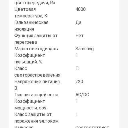
цветопередачи, Ra
Цветовая
4000
температура, K
Гальваническая
Да
изоляция
Функция защиты от
Нет
перегрева
Марка светодиодов
Samsung
Коэффициент
1
пульсаций, %
Класс
П
светораспределения
Напряжение питания,
220
В
Тип питающей сети
AC/DC
Коэффициент
1
мощности, соs
Класс защиты от
I
поражения эл.током
Эмиссия
Соответствует