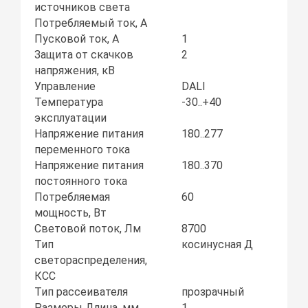
источников света
Потребляемый ток, А
Пусковой ток, А
1
Защита от скачков
2
напряжения, кВ
Управление
DALI
Температура
-30..+40
эксплуатации
Напряжение питания
180..277
переменного тока
Напряжение питания
180..370
постоянного тока
Потребляемая
60
мощность, Вт
Световой поток, Лм
8700
Тип
косинусная Д
светораспределения,
КСС
Тип рассеивателя
прозрачный
Размеры Длина, мм
1