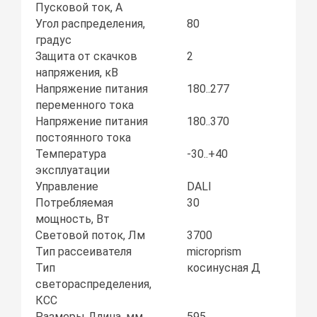
Пусковой ток, А
Угол распределения,
80
градус
Защита от скачков
2
напряжения, кВ
Напряжение питания
180..277
переменного тока
Напряжение питания
180..370
постоянного тока
Температура
-30..+40
эксплуатации
Управление
DALI
Потребляемая
30
мощность, Вт
Световой поток, Лм
3700
Тип рассеивателя
microprism
Тип
косинусная Д
светораспределения,
КСС
Размеры Длина, мм
595