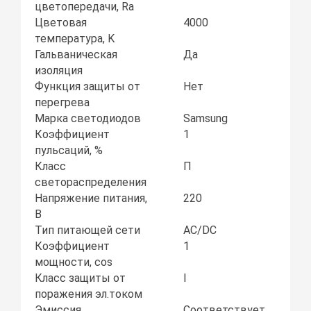
цветопередачи, Ra
Цветовая
4000
температура, K
Гальваническая
Да
изоляция
Функция защиты от
Нет
перегрева
Марка светодиодов
Samsung
Коэффициент
1
пульсаций, %
Класс
П
светораспределения
Напряжение питания,
220
В
Тип питающей сети
AC/DC
Коэффициент
1
мощности, соs
Класс защиты от
I
поражения эл.током
Эмиссия
Соответствует