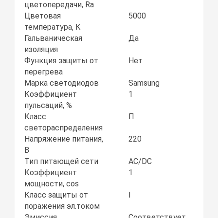
цветопередачи, Ra
Цветовая
5000
температура, K
Гальваническая
Да
изоляция
Функция защиты от
Нет
перегрева
Марка светодиодов
Samsung
Коэффициент
1
пульсаций, %
Класс
П
светораспределения
Напряжение питания,
220
В
Тип питающей сети
AC/DC
Коэффициент
1
мощности, соs
Класс защиты от
I
поражения эл.током
Эмиссия
Соответствует