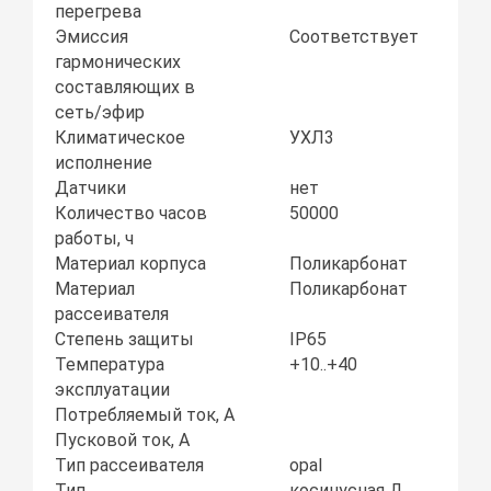
перегрева
Эмиссия
Соответствует
гармонических
составляющих в
сеть/эфир
Климатическое
УХЛ3
исполнение
Датчики
нет
Количество часов
50000
работы, ч
Материал корпуса
Поликарбонат
Материал
Поликарбонат
рассеивателя
Степень защиты
IP65
Температура
+10..+40
эксплуатации
Потребляемый ток, А
Пусковой ток, А
Тип рассеивателя
opal
Тип
косинусная Д