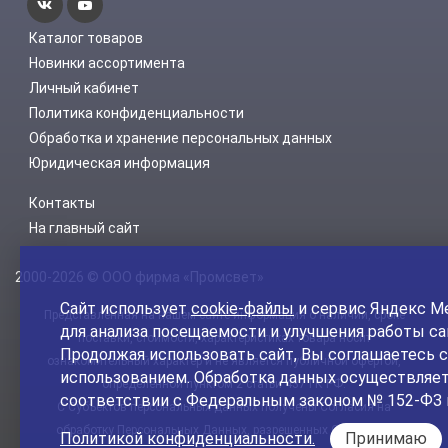
Каталог товаров
Новинки ассортимента
Личный кабинет
Политика конфиденциальности
Обработка и хранение персональных данных
Юридическая информация
Контакты
На главный сайт
2000-2026 © ООО фирма «Промсвет»
Сайт использует
cookie-файлы
и сервис Яндекс М
Представленная на нашем сайте информация о наличии, сроке
для анализа посещаемости и улучшения работы са
поставки, стоимости, характеристиках товара носит
Продолжая использовать сайт, Вы соглашаетесь с
ознакомительный характер и не является публичной офертой,
использованием. Обработка данных осуществляет
определенной пунктом 2 статьи 437 ГК РФ.
соответствии с Федеральным законом № 152-ФЗ 
С Субъектов персональных данных получены Согласия на
обработку Персональных Данных, разрешенных Субъектом
Политикой конфиденциальности.
Принимаю