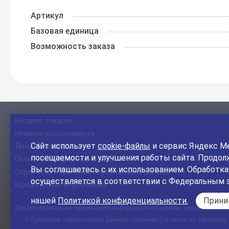
Артикул
Базовая единица
Возможность заказа
Каталог товаров
Новинки ассортимента
Сайт использует
cookie-файлы
и сервис Яндекс Ме
Личный кабинет
посещаемости и улучшения работы сайта. Продолж
Политика конфиденциальности
Вы соглашаетесь с их использованием. Обработк
Обработка и хранение персональных данных
осуществляется в соответствии с Федеральным 
Юридическая информация
нашей
Политикой конфиденциальности.
Прин
Представленная на нашем сайте информация о наличии, сроке поставки, 
С Субъектов персональных данных получены Согласия на обработку