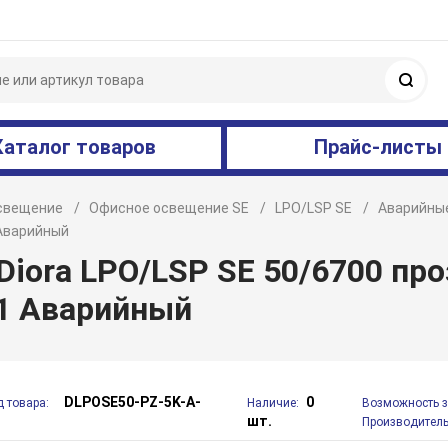
Поис
Каталог товаров
Прайс-листы
свещение
Офисное освещение SE
LPO/LSP SE
Аварийны
 Аварийный
iora LPO/LSP SE 50/6700 пр
<1 Аварийный
DLPOSE50-PZ-5K-A-
0
д товара:
Наличие:
Возможность з
шт.
Производитель