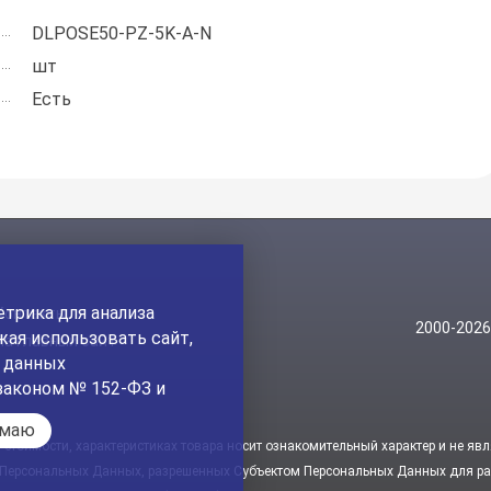
DLPOSE50-PZ-5K-A-N
шт
Есть
трика для анализа
Контакты
2000-202
ая использовать сайт,
На главный сайт
а данных
законом № 152-ФЗ и
имаю
стоимости, характеристиках товара носит ознакомительный характер и не явл
 Персональных Данных, разрешенных Субъектом Персональных Данных для рас