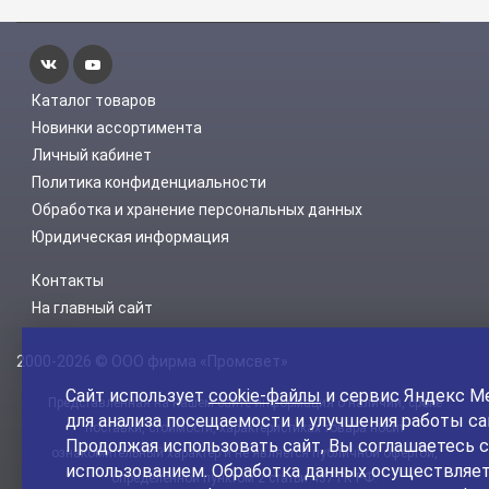
Каталог товаров
Новинки ассортимента
Личный кабинет
Политика конфиденциальности
Обработка и хранение персональных данных
Юридическая информация
Контакты
На главный сайт
2000-2026 © ООО фирма «Промсвет»
Сайт использует
cookie-файлы
и сервис Яндекс М
Представленная на нашем сайте информация о наличии, сроке
для анализа посещаемости и улучшения работы са
поставки, стоимости, характеристиках товара носит
Продолжая использовать сайт, Вы соглашаетесь с
ознакомительный характер и не является публичной офертой,
использованием. Обработка данных осуществляет
определенной пунктом 2 статьи 437 ГК РФ.