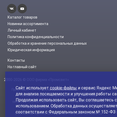
Каталог товаров
Новинки ассортимента
Личный кабинет
Политика конфиденциальности
Обработка и хранение персональных данных
Юридическая информация
Контакты
На главный сайт
2000-2026 © ООО фирма «Промсвет»
Сайт использует
cookie-файлы
и сервис Яндекс М
Представленная на нашем сайте информация о наличии, сроке
для анализа посещаемости и улучшения работы са
поставки, стоимости, характеристиках товара носит
Продолжая использовать сайт, Вы соглашаетесь с
ознакомительный характер и не является публичной офертой,
использованием. Обработка данных осуществляет
определенной пунктом 2 статьи 437 ГК РФ.
соответствии с Федеральным законом № 152-ФЗ 
С Субъектов персональных данных получены Согласия на