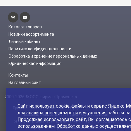
Каталог товаров
Новинки ассортимента
Личный кабинет
Политика конфиденциальности
Обработка и хранение персональных данных
Юридическая информация
Контакты
На главный сайт
2000-2026 © ООО фирма «Промсвет»
Сайт использует
cookie-файлы
и сервис Яндекс М
Представленная на нашем сайте информация о наличии, сроке
для анализа посещаемости и улучшения работы са
поставки, стоимости, характеристиках товара носит
Продолжая использовать сайт, Вы соглашаетесь с
ознакомительный характер и не является публичной офертой,
использованием. Обработка данных осуществляет
определенной пунктом 2 статьи 437 ГК РФ.