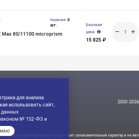
ь
Наличие:
0
Базовая
шт.
цена
 Max 80/11100 microprism
15 825 ₽
1
трика для анализа
Контакты
2000-202
ая использовать сайт,
На главный сайт
а данных
законом № 152-ФЗ и
имаю
стоимости, характеристиках товара носит ознакомительный характер и не явл