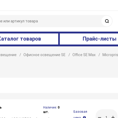
Поис
Каталог товаров
Прайс-листы
свещение
Офисное освещение SE
Office SE Max
Micropri
ь
Наличие:
0
Базовая
шт.
цена