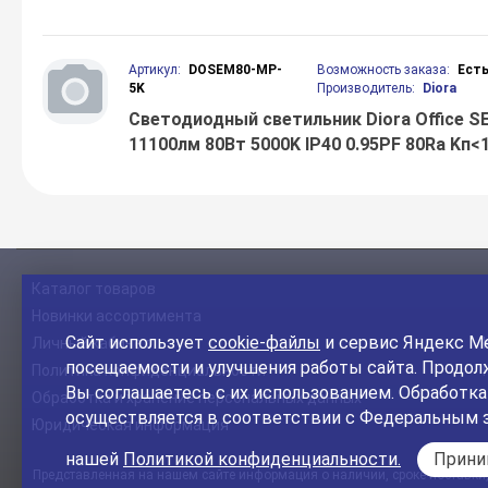
Артикул:
DOSEM80-MP-
Возможность заказа:
Ест
5K
Производитель:
Diora
Светодиодный светильник Diora Office SE
11100лм 80Вт 5000K IP40 0.95PF 80Ra Kп<
Каталог товаров
Новинки ассортимента
Сайт использует
cookie-файлы
и сервис Яндекс Ме
Личный кабинет
посещаемости и улучшения работы сайта. Продолж
Политика конфиденциальности
Вы соглашаетесь с их использованием. Обработк
Обработка и хранение персональных данных
осуществляется в соответствии с Федеральным 
Юридическая информация
нашей
Политикой конфиденциальности.
Прин
Представленная на нашем сайте информация о наличии, сроке поставки, 