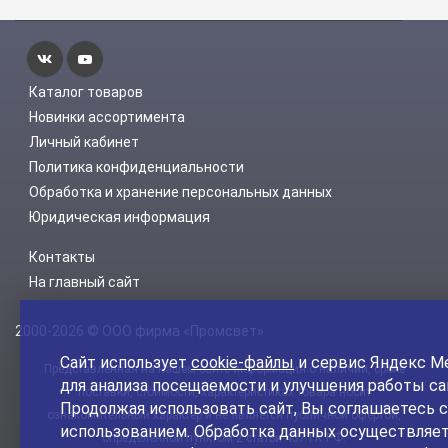
Каталог товаров
Новинки ассортимента
Личный кабинет
Политика конфиденциальности
Обработка и хранение персональных данных
Юридическая информация
Контакты
На главный сайт
2000-2026 © ООО фирма «Промсвет»
Сайт использует
cookie-файлы
и сервис Яндекс М
Представленная на нашем сайте информация о наличии, сроке
для анализа посещаемости и улучшения работы са
поставки, стоимости, характеристиках товара носит
Продолжая использовать сайт, Вы соглашаетесь с
ознакомительный характер и не является публичной офертой,
использованием. Обработка данных осуществляет
определенной пунктом 2 статьи 437 ГК РФ.