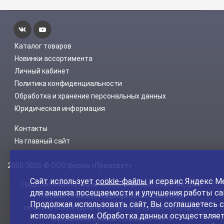
Каталог товаров
Новинки ассортимента
Личный кабинет
Политика конфиденциальности
Обработка и хранение персональных данных
Юридическая информация
Контакты
На главный сайт
2000-2026 © ООО фирма «Промсвет»
Сайт использует
cookie-файлы
и сервис Яндекс М
Представленная на нашем сайте информация о наличии, сроке
для анализа посещаемости и улучшения работы са
поставки, стоимости, характеристиках товара носит
Продолжая использовать сайт, Вы соглашаетесь с
ознакомительный характер и не является публичной офертой,
использованием. Обработка данных осуществляет
определенной пунктом 2 статьи 437 ГК РФ.