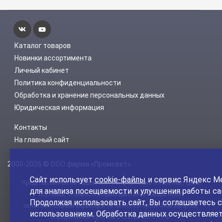
Каталог товаров
Новинки ассортимента
Личный кабинет
Политика конфиденциальности
Обработка и хранение персональных данных
Юридическая информация
Контакты
На главный сайт
2000-2026 © ООО фирма «Промсвет»
Сайт использует
cookie-файлы
и сервис Яндекс М
Представленная на нашем сайте информация о наличии, сроке
для анализа посещаемости и улучшения работы са
поставки, стоимости, характеристиках товара носит
Продолжая использовать сайт, Вы соглашаетесь с
ознакомительный характер и не является публичной офертой,
использованием. Обработка данных осуществляет
определенной пунктом 2 статьи 437 ГК РФ.