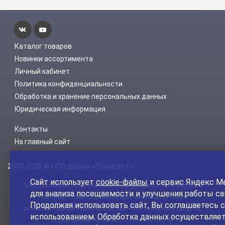
Каталог товаров
Новинки ассортимента
Личный кабинет
Политика конфиденциальности
Обработка и хранение персональных данных
Юридическая информация
Контакты
На главный сайт
2000-2026 © ООО фирма «Промсвет»
Сайт использует
cookie-файлы
и сервис Яндекс М
Представленная на нашем сайте информация о наличии, сроке
для анализа посещаемости и улучшения работы са
поставки, стоимости, характеристиках товара носит
Продолжая использовать сайт, Вы соглашаетесь с
ознакомительный характер и не является публичной офертой,
использованием. Обработка данных осуществляет
определенной пунктом 2 статьи 437 ГК РФ.