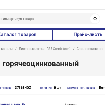
Поис
Каталог товаров
Прайс-листы
 каналы
Листовые лотки - "S5 Combitech"
Специсполнение
, горячеоцинкованный
37563HDZ
0 шт.
Ест
д товара:
Наличие:
Возможность заказа:
зовая цена
Артикул