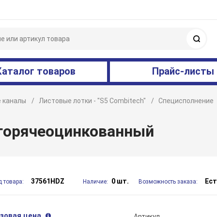
Поис
Каталог товаров
Прайс-листы
 каналы
Листовые лотки - "S5 Combitech"
Специсполнение
 горячеоцинкованный
37561HDZ
0 шт.
Ест
д товара:
Наличие:
Возможность заказа:
зовая цена
Артикул