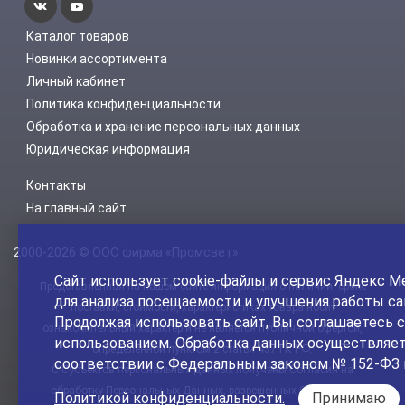
Каталог товаров
Новинки ассортимента
Личный кабинет
Политика конфиденциальности
Обработка и хранение персональных данных
Юридическая информация
Контакты
На главный сайт
2000-2026 © ООО фирма «Промсвет»
Сайт использует
cookie-файлы
и сервис Яндекс М
Представленная на нашем сайте информация о наличии, сроке
для анализа посещаемости и улучшения работы са
поставки, стоимости, характеристиках товара носит
Продолжая использовать сайт, Вы соглашаетесь с
ознакомительный характер и не является публичной офертой,
использованием. Обработка данных осуществляет
определенной пунктом 2 статьи 437 ГК РФ.
соответствии с Федеральным законом № 152-ФЗ 
С Субъектов персональных данных получены Согласия на
обработку Персональных Данных, разрешенных Субъектом
Политикой конфиденциальности.
Принимаю