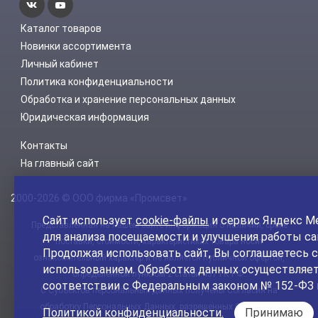
Каталог товаров
Новинки ассортимента
Личный кабинет
Политика конфиденциальности
Обработка и хранение персональных данных
Юридическая информация
Контакты
На главный сайт
2000-2026 © ООО фирма «Промсвет»
Сайт использует
cookie-файлы
и сервис Яндекс М
Представленная на нашем сайте информация о наличии, сроке
для анализа посещаемости и улучшения работы са
поставки, стоимости, характеристиках товара носит
Продолжая использовать сайт, Вы соглашаетесь с
ознакомительный характер и не является публичной офертой,
использованием. Обработка данных осуществляет
определенной пунктом 2 статьи 437 ГК РФ.
соответствии с Федеральным законом № 152-ФЗ 
С Субъектов персональных данных получены Согласия на
обработку Персональных Данных, разрешенных Субъектом
Политикой конфиденциальности.
Принимаю