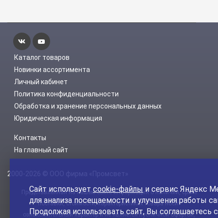
Каталог товаров
Новинки ассортимента
Личный кабинет
Политика конфиденциальности
Обработка и хранение персональных данных
Юридическая информация
Контакты
На главный сайт
2000-2026 © ООО фирма «Промсвет»
Сайт использует
cookie-файлы
и сервис Яндекс М
Представленная на нашем сайте информация о наличии, сроке
для анализа посещаемости и улучшения работы са
поставки, стоимости, характеристиках товара носит
Продолжая использовать сайт, Вы соглашаетесь с
ознакомительный характер и не является публичной офертой,