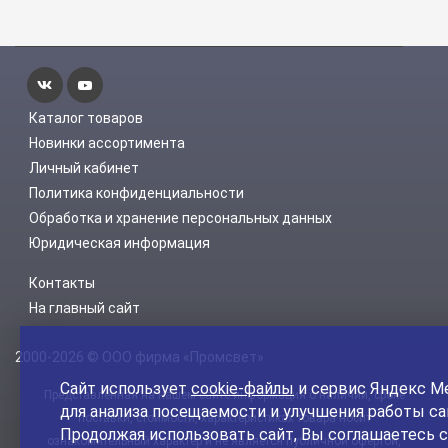
Каталог товаров
Новинки ассортимента
Личный кабинет
Политика конфиденциальности
Обработка и хранение персональных данных
Юридическая информация
Контакты
На главный сайт
2000-2026 © ООО фирма «Промсвет»
Сайт использует
cookie-файлы
и сервис Яндекс М
Представленная на нашем сайте информация о наличии, сроке
для анализа посещаемости и улучшения работы са
поставки, стоимости, характеристиках товара носит
Продолжая использовать сайт, Вы соглашаетесь с
ознакомительный характер и не является публичной офертой,