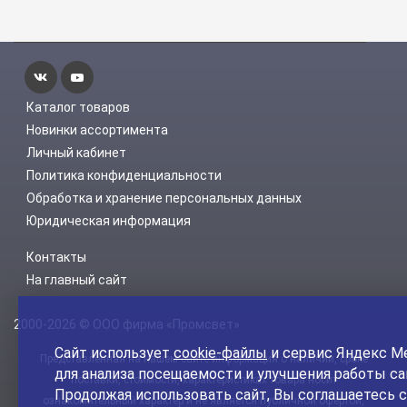
Каталог товаров
Новинки ассортимента
Личный кабинет
Политика конфиденциальности
Обработка и хранение персональных данных
Юридическая информация
Контакты
На главный сайт
2000-2026 © ООО фирма «Промсвет»
Сайт использует
cookie-файлы
и сервис Яндекс М
Представленная на нашем сайте информация о наличии, сроке
для анализа посещаемости и улучшения работы са
поставки, стоимости, характеристиках товара носит
Продолжая использовать сайт, Вы соглашаетесь с
ознакомительный характер и не является публичной офертой,