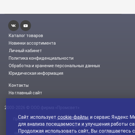
Каталог товаров
Новинки ассортимента
Личный кабинет
Политика конфиденциальности
Обработка и хранение персональных данных
Юридическая информация
Контакты
На главный сайт
2000-2026 © ООО фирма «Промсвет»
Сайт использует
cookie-файлы
и сервис Яндекс М
Представленная на нашем сайте информация о наличии, сроке
для анализа посещаемости и улучшения работы са
поставки, стоимости, характеристиках товара носит
Продолжая использовать сайт, Вы соглашаетесь с
ознакомительный характер и не является публичной офертой,