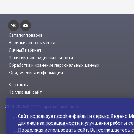
Каталог товаров
Новинки ассортимента
Личный кабинет
Политика конфиденциальности
Обработка и хранение персональных данных
Юридическая информация
Контакты
На главный сайт
2000-2026 © ООО фирма «Промсвет»
Сайт использует
cookie-файлы
и сервис Яндекс М
Представленная на нашем сайте информация о наличии, сроке
для анализа посещаемости и улучшения работы са
поставки, стоимости, характеристиках товара носит
Продолжая использовать сайт, Вы соглашаетесь с
ознакомительный характер и не является публичной офертой,