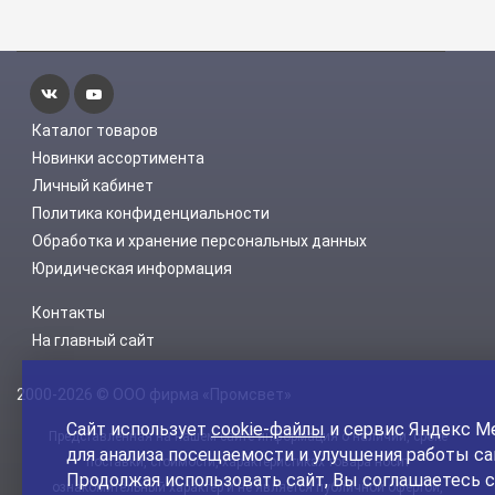
Каталог товаров
Новинки ассортимента
Личный кабинет
Политика конфиденциальности
Обработка и хранение персональных данных
Юридическая информация
Контакты
На главный сайт
2000-2026 © ООО фирма «Промсвет»
Сайт использует
cookie-файлы
и сервис Яндекс М
Представленная на нашем сайте информация о наличии, сроке
для анализа посещаемости и улучшения работы са
поставки, стоимости, характеристиках товара носит
Продолжая использовать сайт, Вы соглашаетесь с
ознакомительный характер и не является публичной офертой,