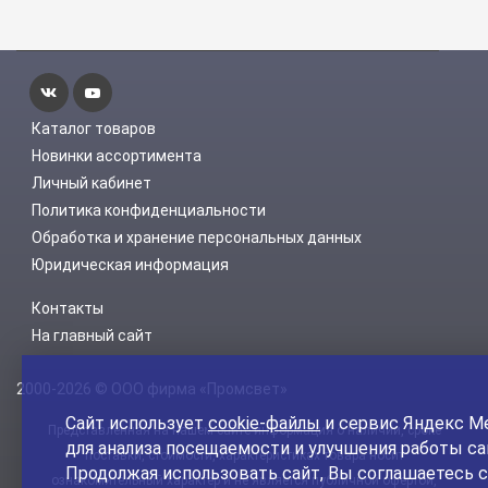
Каталог товаров
Новинки ассортимента
Личный кабинет
Политика конфиденциальности
Обработка и хранение персональных данных
Юридическая информация
Контакты
На главный сайт
2000-2026 © ООО фирма «Промсвет»
Сайт использует
cookie-файлы
и сервис Яндекс М
Представленная на нашем сайте информация о наличии, сроке
для анализа посещаемости и улучшения работы са
поставки, стоимости, характеристиках товара носит
Продолжая использовать сайт, Вы соглашаетесь с
ознакомительный характер и не является публичной офертой,