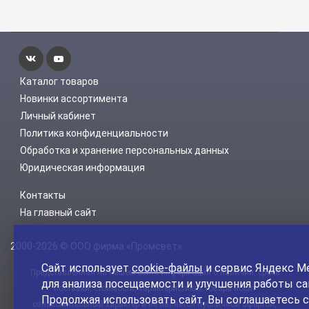
Каталог товаров
Новинки ассортимента
Личный кабинет
Политика конфиденциальности
Обработка и хранение персональных данных
Юридическая информация
Контакты
На главный сайт
2000-2026 © ООО фирма «Промсвет»
Сайт использует
cookie-файлы
и сервис Яндекс М
Представленная на нашем сайте информация о наличии, сроке
для анализа посещаемости и улучшения работы са
поставки, стоимости, характеристиках товара носит
Продолжая использовать сайт, Вы соглашаетесь с
ознакомительный характер и не является публичной офертой,