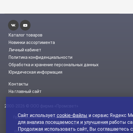
Каталог товаров
Новинки ассортимента
Личный кабинет
Политика конфиденциальности
Обработка и хранение персональных данных
Юридическая информация
Контакты
На главный сайт
2000-2026 © ООО фирма «Промсвет»
Сайт использует
cookie-файлы
и сервис Яндекс М
Представленная на нашем сайте информация о наличии, сроке
для анализа посещаемости и улучшения работы са
поставки, стоимости, характеристиках товара носит
Продолжая использовать сайт, Вы соглашаетесь с
ознакомительный характер и не является публичной офертой,