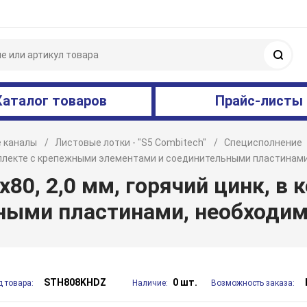
Поис
Каталог товаров
Прайс-листы
 каналы
Листовые лотки - "S5 Combitech"
Специсполнение
комплекте с крепежными элементами и соединительными пластина
х80, 2,0 мм, горячий цинк, в
ными пластинами, необходи
STH808KHDZ
0 шт.
д товара:
Наличие:
Возможность заказа: