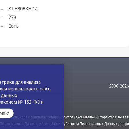
STH808KHDZ
779
Есть
трика для анализа
Контакты
2000-202
ая использовать сайт,
На главный сайт
а данных
законом № 152-ФЗ и
имаю
стоимости, характеристиках товара носит ознакомительный характер и не явл
 Персональных Данных, разрешенных Субъектом Персональных Данных для рас