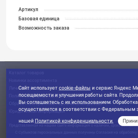
Артикул
Базовая единица
Возможность заказа
Каталог товаров
Новинки ассортимента
Сайт использует
cookie-файлы
и сервис Яндекс Ме
Личный кабинет
посещаемости и улучшения работы сайта. Продолж
Политика конфиденциальности
Вы соглашаетесь с их использованием. Обработк
Обработка и хранение персональных данных
осуществляется в соответствии с Федеральным 
Юридическая информация
нашей
Политикой конфиденциальности.
Прин
Представленная на нашем сайте информация о наличии, сроке поставки, 
С Субъектов персональных данных получены Согласия на обработку