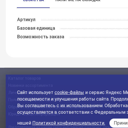
Артикул
Базовая единица
Возможность заказа
Каталог товаров
Новинки ассортимента
Сайт использует
cookie-файлы
и сервис Яндекс Ме
Личный кабинет
посещаемости и улучшения работы сайта. Продолж
Политика конфиденциальности
Вы соглашаетесь с их использованием. Обработк
Обработка и хранение персональных данных
осуществляется в соответствии с Федеральным 
Юридическая информация
нашей
Политикой конфиденциальности.
Прин
Представленная на нашем сайте информация о наличии, сроке поставки, 