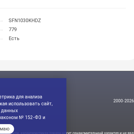
SFN1030KHDZ
779
Есть
трика для анализа
Контакты
2000-202
ая использовать сайт,
На главный сайт
а данных
законом № 152-ФЗ и
имаю
стоимости, характеристиках товара носит ознакомительный характер и не явл