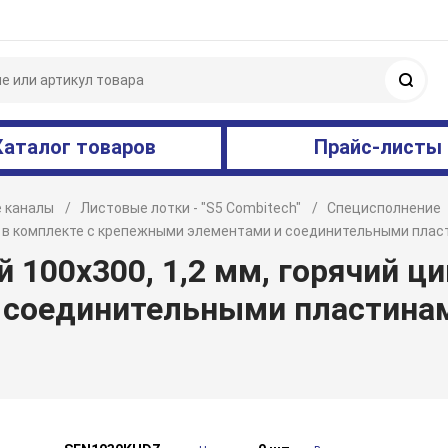
Поис
Каталог товаров
Прайс-листы
 каналы
Листовые лотки - "S5 Combitech"
Специсполнение
нк, в комплекте с крепежными элементами и соединительными пл
100х300, 1,2 мм, горячий ци
 соединительными пластина