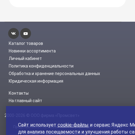
Каталог товаров
Новинки ассортимента
Личный кабинет
Политика конфиденциальности
Обработка и хранение персональных данных
Юридическая информация
Контакты
На главный сайт
2000-2026 © ООО фирма «Промсвет»
Сайт использует
cookie-файлы
и сервис Яндекс М
Представленная на нашем сайте информация о наличии, сроке
для анализа посещаемости и улучшения работы са
поставки, стоимости, характеристиках товара носит