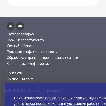
Каталог товаров
Новинки ассортимента
Личный кабинет
Политика конфиденциальности
Обработка и хранение персональных данных
Юридическая информация
Контакты
На главный сайт
2000-2026 © ООО фирма «Промсвет»
Сайт использует
cookie-файлы
и сервис Яндекс М
Представленная на нашем сайте информация о наличии, сроке
для анализа посещаемости и улучшения работы са
поставки, стоимости, характеристиках товара носит