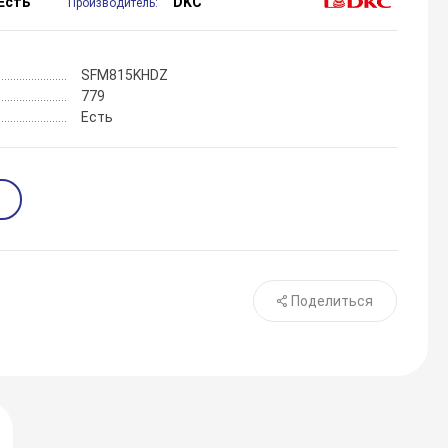
Есть
DKC
Производитель:
SFM815KHDZ
779
Есть
Поделиться