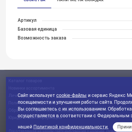
Артикул
Базовая единица
Возможность заказа
Каталог товаров
Новинки ассортимента
Сайт использует
cookie-файлы
и сервис Яндекс Ме
Личный кабинет
посещаемости и улучшения работы сайта. Продолж
Политика конфиденциальности
Вы соглашаетесь с их использованием. Обработк
Обработка и хранение персональных данных
осуществляется в соответствии с Федеральным 
Юридическая информация
нашей
Политикой конфиденциальности.
Прин
Представленная на нашем сайте информация о наличии, сроке поставки, 