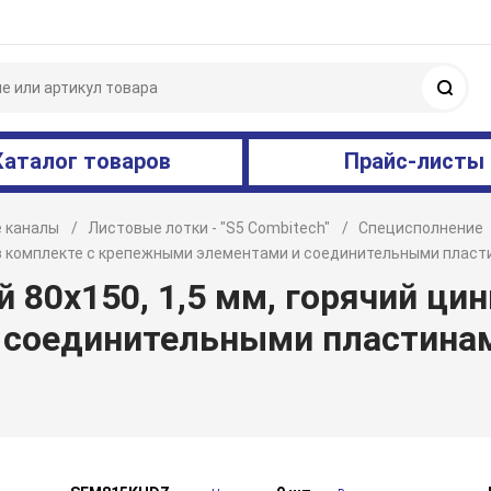
Поис
Каталог товаров
Прайс-листы
 каналы
Листовые лотки - "S5 Combitech"
Специсполнение
к, в комплекте с крепежными элементами и соединительными плас
80х150, 1,5 мм, горячий цин
 соединительными пластина