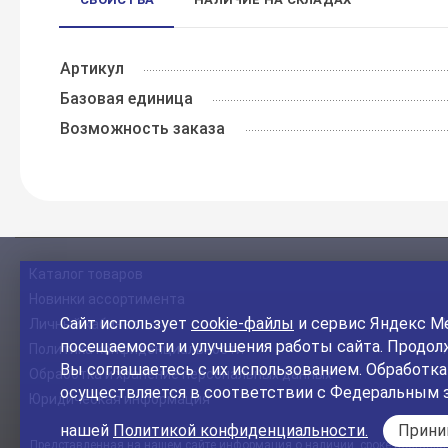
Артикул
Базовая единица
Возможность заказа
Каталог товаров
Новинки ассортимента
Сайт использует
cookie-файлы
и сервис Яндекс Ме
Личный кабинет
посещаемости и улучшения работы сайта. Продолж
Политика конфиденциальности
Вы соглашаетесь с их использованием. Обработк
Обработка и хранение персональных данных
осуществляется в соответствии с Федеральным 
Юридическая информация
нашей
Политикой конфиденциальности.
Прин
Представленная на нашем сайте информация о наличии, сроке поставки, 