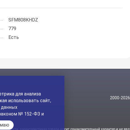
SFM808KHDZ
779
Есть
трика для анализа
Контакты
2000-202
ая использовать сайт,
На главный сайт
а данных
законом № 152-ФЗ и
имаю
стоимости, характеристиках товара носит ознакомительный характер и не явл