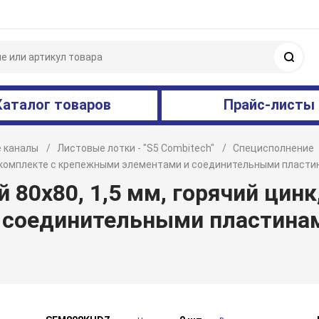
Поис
Каталог товаров
Прайс-листы
 каналы
Листовые лотки - "S5 Combitech"
Специсполнение
, в комплекте с крепежными элементами и соединительными пласт
80х80, 1,5 мм, горячий цинк
 соединительными пластина