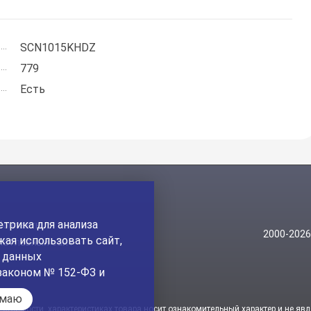
SCN1015KHDZ
779
Есть
трика для анализа
Контакты
2000-202
ая использовать сайт,
На главный сайт
а данных
законом № 152-ФЗ и
имаю
стоимости, характеристиках товара носит ознакомительный характер и не явл