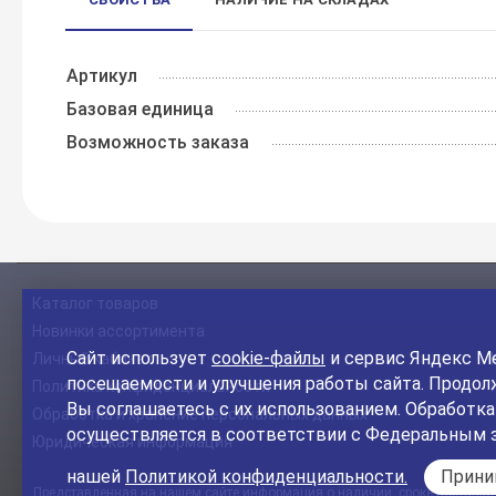
Артикул
Базовая единица
Возможность заказа
Каталог товаров
Новинки ассортимента
Сайт использует
cookie-файлы
и сервис Яндекс Ме
Личный кабинет
посещаемости и улучшения работы сайта. Продолж
Политика конфиденциальности
Вы соглашаетесь с их использованием. Обработк
Обработка и хранение персональных данных
осуществляется в соответствии с Федеральным 
Юридическая информация
нашей
Политикой конфиденциальности.
Прин
Представленная на нашем сайте информация о наличии, сроке поставки, 