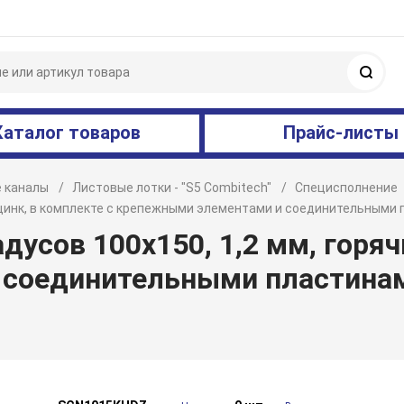
Поис
Каталог товаров
Прайс-листы
 каналы
Листовые лотки - "S5 Combitech"
Специсполнение
ий цинк, в комплекте с крепежными элементами и соединительным
дусов 100х150, 1,2 мм, горяч
 соединительными пластина