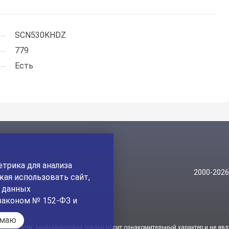
SCN530KHDZ
779
Есть
трика для анализа
Контакты
2000-202
ая использовать сайт,
На главный сайт
а данных
законом № 152-ФЗ и
имаю
стоимости, характеристиках товара носит ознакомительный характер и не явл