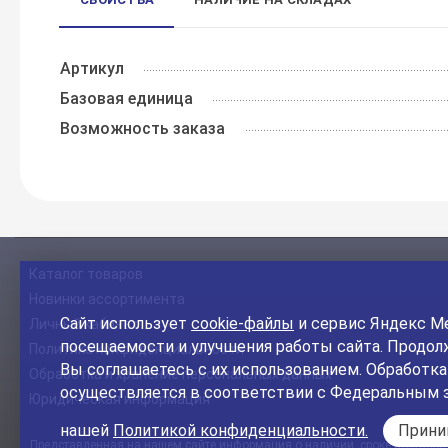
Артикул
Базовая единица
Возможность заказа
Каталог товаров
Новинки ассортимента
Сайт использует
cookie-файлы
и сервис Яндекс Ме
Личный кабинет
посещаемости и улучшения работы сайта. Продолж
Политика конфиденциальности
Вы соглашаетесь с их использованием. Обработк
Обработка и хранение персональных данных
осуществляется в соответствии с Федеральным 
Юридическая информация
нашей
Политикой конфиденциальности.
Прин
Представленная на нашем сайте информация о наличии, сроке поставки, 