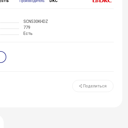
Есть
DKC
Производитель:
SCN530KHDZ
779
Есть
Поделиться