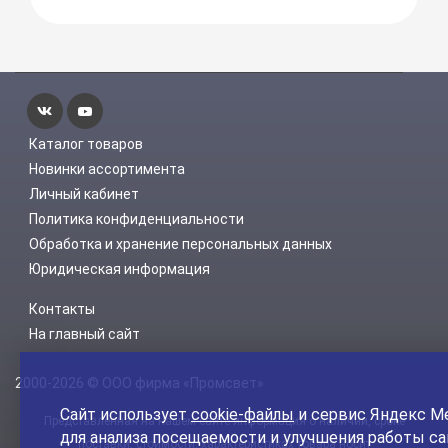
Каталог товаров
Новинки ассортимента
Личный кабинет
Политика конфиденциальности
Обработка и хранение персональных данных
Юридическая информация
Контакты
На главный сайт
2000-2026 © ООО фирма «Промсвет»
Сайт использует
cookie-файлы
и сервис Яндекс М
Представленная на нашем сайте информация о наличии, сроке
для анализа посещаемости и улучшения работы са
поставки, стоимости, характеристиках товара носит