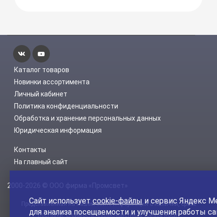
Каталог товаров
Новинки ассортимента
Личный кабинет
Политика конфиденциальности
Обработка и хранение персональных данных
Юридическая информация
Контакты
На главный сайт
2000-2026 © ООО фирма «Промсвет»
Сайт использует
cookie-файлы
и сервис Яндекс М
Представленная на нашем сайте информация о наличии, сроке
для анализа посещаемости и улучшения работы са
поставки, стоимости, характеристиках товара носит