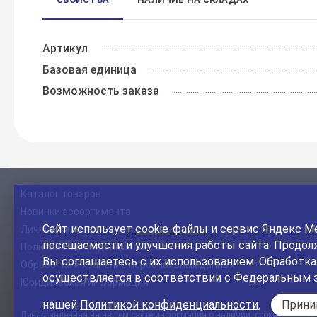
Артикул
Базовая единица
Возможность заказа
Каталог товаров
Новинки ассортимента
Сайт использует
cookie-файлы
и сервис Яндекс Ме
Личный кабинет
посещаемости и улучшения работы сайта. Продолж
Политика конфиденциальности
Вы соглашаетесь с их использованием. Обработк
Обработка и хранение персональных данных
осуществляется в соответствии с Федеральным 
Юридическая информация
нашей
Политикой конфиденциальности.
Прин
Представленная на нашем сайте информация о наличии, сроке поставки, 