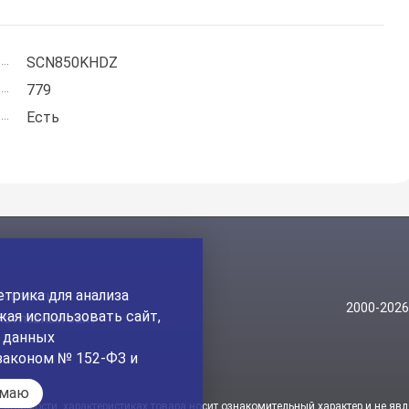
SCN850KHDZ
779
Есть
трика для анализа
Контакты
2000-202
ая использовать сайт,
На главный сайт
а данных
законом № 152-ФЗ и
имаю
стоимости, характеристиках товара носит ознакомительный характер и не явл