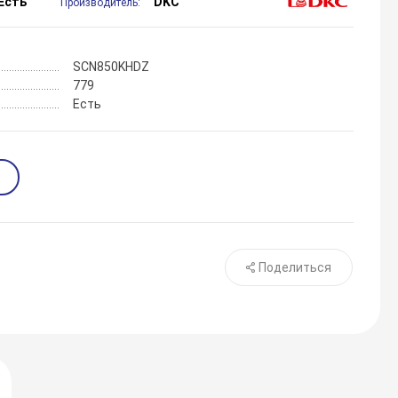
Есть
DKC
Производитель:
SCN850KHDZ
779
Есть
Поделиться